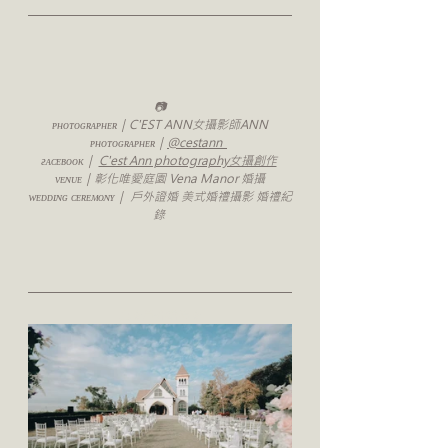
📷
ᴘʜᴏᴛᴏɢʀᴀᴘʜᴇʀ｜C'EST ANN女攝影師ANN
ᴘʜᴏᴛᴏɢʀᴀᴘʜᴇʀ｜
@cestann_
ғᴀᴄᴇʙᴏᴏᴋ｜ 
C'est Ann photography女攝創作
ᴠᴇɴᴜᴇ｜彰化唯愛庭園 Vena Manor 婚攝
ᴡᴇᴅᴅɪɴɢ ᴄᴇʀᴇᴍᴏɴʏ｜ 戶外證婚 美式婚禮攝影 婚禮紀
錄 
真 
#戶外婚禮
 #