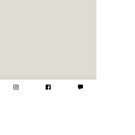
翡麗詩莊園 隱身於陽明山玻璃屋老宅，有著美式
庭園的建築風格，復古華麗、綠樹環繞，並另設有
戶外吧台、烤肉區等設施，滿足婚禮派對的各種需
求！隱秘性高、寵物親善，適合 50～150人的小
型私人派對婚禮 優聖美地鄉村渡假別墅 陽明山美
國渡假村 Attic80 house 陽明山納美花園　
台北市士林區仰德大道三段250巷11弄51號 擁有
六千坪腹地的超大婚禮場地，整體都被包圍在山林
之中，草地約有一千多坪，因此帶小孩或是寵物的
賓客一定會玩得很盡興！不像一般的飯店在證婚後
還是必須回到室內吃飯，這裡可以完全享受在戶外
用餐的樂趣！ 台北市北投區幽雅路18 Garden91 
草山玉溪 台北市士林區仰德大道二段91號 新北市
三芝區南勢崗2-8號 Beata té 義大利餐廳
（BELLAVITA 4F） 台北市信義區松仁路28號 水灣
BALI 景觀餐廳 新北市八里區觀海大道39號 台北私
宅婚禮｜光點台北SPOT-Taipei 台北私宅婚禮｜