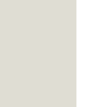
庭1.台南桂田酒店 台南晶英酒店 台南商務會館 夏
都城旅安平館 香格里拉台南遠東國際大飯店 雅悅
會館 台南館 台南大員皇冠假日酒店  SHAN JAN 
玄饌宴會館 南科贊美酒店 大成庭園餐廳 微笑虎山
藝文咖啡館 阿勇家餐飲事業 漂亮莊園 帕莎蒂娜臺
南市長官邸 一家園農場 王老爹的開心農場十鼓仁
糖文創園區 新化林家園藝 陶楊坊人文餐廳 台糖尖
山埤江南渡假村 嘉南高爾夫球場景觀餐廳 . 高雄林
皇宮 西子灣沙灘會館仁欣莊園婚禮 華園大飯店 高
雄國賓大飯店 義大皇家酒店 高雄圓山大飯店 高雄
福華大飯店 東風新意婚宴會館 1901白屋婚禮 高
雄富野渡假酒店 夏泉婚禮 澄清湖風景區戶外草地 
墾丁夏都沙灘酒店 墾丁凱撒大飯店 華泰瑞苑 墾丁
石牛溪農場 墾丁海灣森林精品民宿永豐棧後壁湖
畔  墾丁悠活渡假村 君品Collection．豪邸嘉𠫂 青
青食尚花園會館 大直典華全新婚禮場地Denwell 
Cana 新莊典華半戶外的北歐光境  維多麗亞酒店 
台北美福大飯店 世貿廣場中央以綻放牡丹花造型 