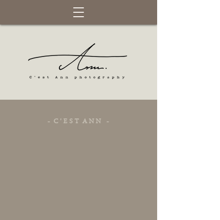
C'EST ANN PHOTOGRAPGY 女攝創作
-
C ' E S T A N N
-