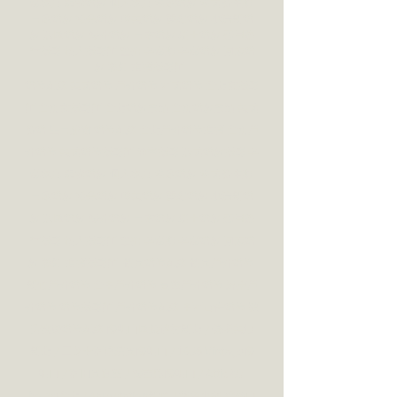
婦寫真 寵物婚紗 個人寫真 韓系婚紗 韓式證件照 
日系婚紗 逆光婚紗 唯美婚紗 夢幻婚紗 小清新婚
紗 法國婚紗 海外婚紗 日本婚紗 瑞士婚紗 蜜月旅
行攝影 私人攝影師 空拍 孕婦照 孕婦婚紗 同志婚
紗 彩虹 推薦攝影師  
婚禮紀錄 美式婚禮 戶外婚禮 西式婚禮 台北女攝影
師 台南女攝影師 台北婚紗景點 台南婚紗景點 美式
證婚 生日派對 婚禮紀錄 台北戶外婚禮推薦 台南戶
外婚禮 美式婚禮攝影師 油畫攝影 法式婚紗攝影 孕
婦寫真 寵物婚紗 個人寫真 韓系婚紗 韓式證件照 
日系婚紗 逆光婚紗 唯美婚紗 夢幻婚紗 小清新婚
紗 法國婚紗 海外婚紗 日本婚紗 瑞士婚紗 蜜月旅
行攝影 私人攝影師 空拍 孕婦照 孕婦婚紗 同志婚
紗 彩虹 推薦攝影師  桃園婚禮紀錄 桃園戶外婚禮 
新竹戶外婚禮 台中戶外婚禮 高雄戶外婚禮 屏東戶
外婚禮 婚禮攝影師 戶外婚禮紀錄 中西合併婚禮 顏
氏牧場婚禮紀錄 
陽明山國渡假村
新北 / 優聖美地
新北 / 三芝幸福灣莊園陽明山 / 1956 Vintage
陽
明山
 / 福田園
宜蘭 / 海吉兒
陽明山 / Attic 80 
house台北 / 4am station
新竹 / 綠色小徑
 薇絲山