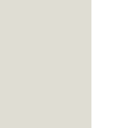
婚禮紀錄 美式婚禮 戶外婚禮 西式婚禮 台北女攝影
師 台南女攝影師 台北婚紗景點 台南婚紗景點 美式
證婚 生日派對 婚禮紀錄 台北戶外婚禮推薦 台南戶
外婚禮 美式婚禮攝影師 油畫攝影 法式婚紗攝影 孕