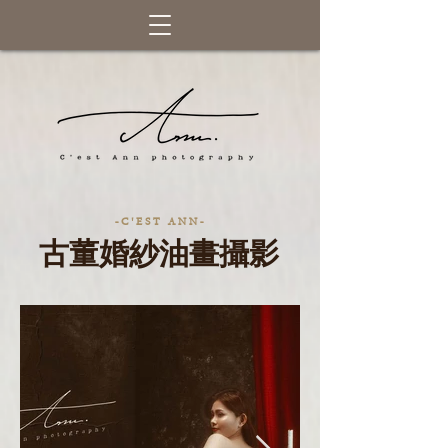
C'EST ANN PHOTOGRAPGY 女攝創作
- C ' E S T A N N -
​古董婚紗油畫攝影