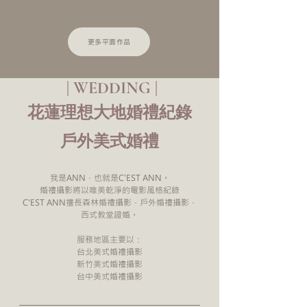
更多平面作品
 | WEDDING |
花蓮理想大地婚禮紀錄
戶外美式婚禮
我是ANN，也就是C'EST ANN。
婚禮攝影將以唯美乾淨的電影風格紀錄
C'EST ANN擅長森林婚禮攝影，戶外婚禮攝影，
西式教堂證婚。
服務地區主要以：
台北美式婚禮攝影
新竹美式婚禮攝影
台中美式婚禮攝影