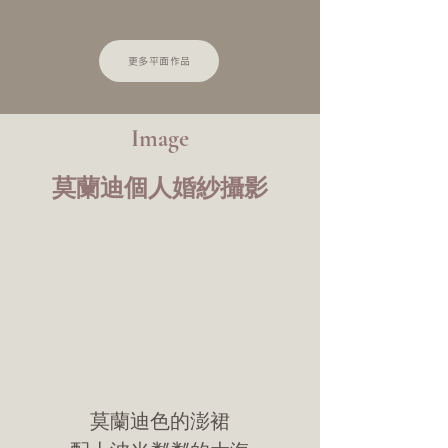
更多平面作品
Image
莫蘭迪個人婚紗攝影
莫蘭迪色的澎裙