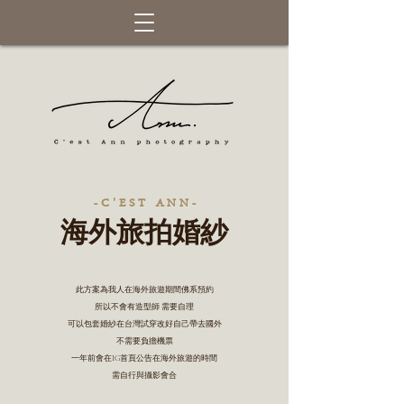
C'EST ANN PHOTOGRAPGY 女攝創作
- C ' E S T A N N -
​海外旅拍婚紗
此方案為我人在海外旅遊期間佛系預約
所以不會有造型師 需要自理
​可以包套婚紗在台灣試穿改好自己帶去國外
不需要負擔機票
一年前會在IG首頁公告在海外旅遊的時間
需自行與攝影會合